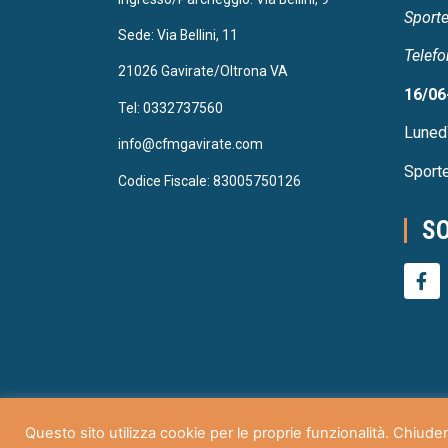
Sporte
Sede: Via Bellini, 11
Telefo
21026 Gavirate/Oltrona VA
16/06
Tel: 0332737560
Luned
info@cfmgavirate.com
Sporte
Codice Fiscale: 83005750126
SO
Questo sito utilizza cookie per le proprie funzionalità. Chiud