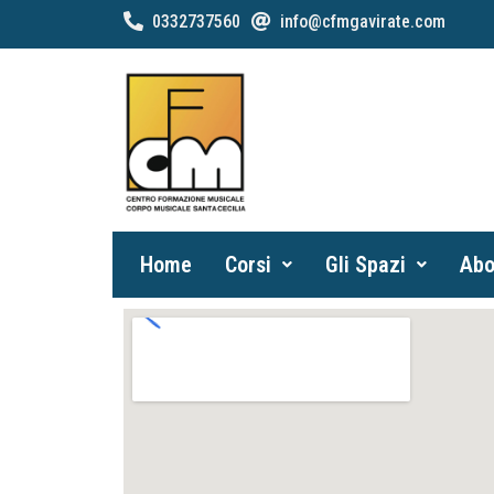
0332737560
info@cfmgavirate.com
Home
Corsi
Gli Spazi
Abo