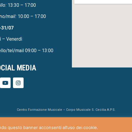
llo:
13:30 – 17:00
no/mail:
10.00 – 17.00
-31/07
ì – Venerdì
llo/tel/mail 09:00 – 13:00
CIAL MEDIA
Centro Formazione Musicale – Corpo Musicale S. Cecilia A.P.S.
Via della Gioventù, 3 21026 Gavirate/Oltrona VA- Codice Fiscale: 83005750126
endo questo banner acconsenti all’uso dei cookie.
Project & Infrastructure by
sr(o)