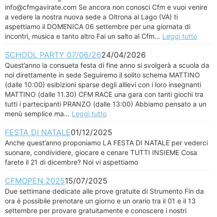
info@cfmgavirate.com Se ancora non conosci Cfm e vuoi venire
a vedere la nostra nuova sede a Oltrona al Lago (VA) ti
aspettiamo il DOMENICA 06 settembre per una giornata di
incontri, musica e tanto altro Fai un salto al Cfm…
Leggi tutto
SCHOOL PARTY 07/06/26
24/04/2026
Quest’anno la consueta festa di fine anno si svolgerà a scuola da
noi direttamente in sede Seguiremo il solito schema MATTINO
(dalle 10:00) esibizioni sparse degli allievi con i loro insegnanti
MATTINO (dalle 11.30) CFM RACE una gara con tanti giochi tra
tutti i partecipanti PRANZO (dalle 13:00) Abbiamo pensato a un
menù semplice ma…
Leggi tutto
FESTA DI NATALE
01/12/2025
Anche quest’anno proponiamo LA FESTA DI NATALE per vederci
suonare, condividere, giocare e cenare TUTTI INSIEME Cosa
farete il 21 di dicembre? Noi vi aspettiamo
CFMOPEN 2025
15/07/2025
Due settimane dedicate alle prove gratuite di Strumento Fin da
ora è possibile prenotare un giorno e un orario tra il 01 e il 13
settembre per provare gratuitamente e conoscere i nostri