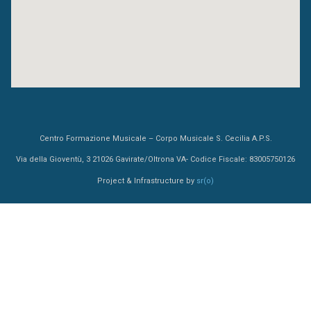
Centro Formazione Musicale – Corpo Musicale S. Cecilia A.P.S.
Via della Gioventù, 3 21026 Gavirate/Oltrona VA- Codice Fiscale: 83005750126
Project & Infrastructure by
sr(o)