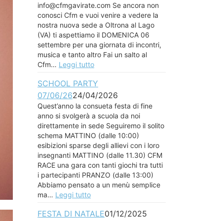
info@cfmgavirate.com Se ancora non
conosci Cfm e vuoi venire a vedere la
nostra nuova sede a Oltrona al Lago
(VA) ti aspettiamo il DOMENICA 06
settembre per una giornata di incontri,
musica e tanto altro Fai un salto al
Cfm…
Leggi tutto
SCHOOL PARTY
07/06/26
24/04/2026
Quest’anno la consueta festa di fine
anno si svolgerà a scuola da noi
direttamente in sede Seguiremo il solito
schema MATTINO (dalle 10:00)
esibizioni sparse degli allievi con i loro
insegnanti MATTINO (dalle 11.30) CFM
RACE una gara con tanti giochi tra tutti
i partecipanti PRANZO (dalle 13:00)
Abbiamo pensato a un menù semplice
ma…
Leggi tutto
FESTA DI NATALE
01/12/2025