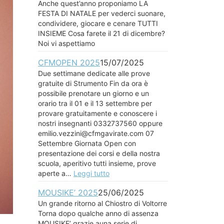
Anche quest’anno proponiamo LA
FESTA DI NATALE per vederci suonare,
condividere, giocare e cenare TUTTI
INSIEME Cosa farete il 21 di dicembre?
Noi vi aspettiamo
CFMOPEN 2025
15/07/2025
Due settimane dedicate alle prove
gratuite di Strumento Fin da ora è
possibile prenotare un giorno e un
orario tra il 01 e il 13 settembre per
provare gratuitamente e conoscere i
nostri insegnanti 0332737560 oppure
emilio.vezzini@cfmgavirate.com 07
Settembre Giornata Open con
presentazione dei corsi e della nostra
scuola, aperitivo tutti insieme, prove
aperte a…
Leggi tutto
MOUSIKE’ 2025
25/06/2025
Un grande ritorno al Chiostro di Voltorre
Torna dopo qualche anno di assenza
MOUSIKE’ grazie auna serie di